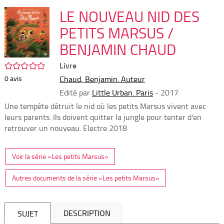
per
En
(Nou
LE NOUVEAU NID DES
par
fenê
mai
PETITS MARSUS /
BENJAMIN CHAUD
/5
Livre
0
avis
Chaud, Benjamin. Auteur
Edité par
Little Urban. Paris
- 2017
Une tempête détruit le nid où les petits Marsus vivent avec
leurs parents. Ils doivent quitter la jungle pour tenter d'en
retrouver un nouveau. ­Electre 2018
Voir la série «Les petits Marsus»
Autres documents de la série «Les petits Marsus»
DESCRIPTION
SUJET