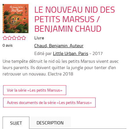
per
En
(Nou
LE NOUVEAU NID DES
par
fenê
mai
PETITS MARSUS /
BENJAMIN CHAUD
/5
Livre
0
avis
Chaud, Benjamin. Auteur
Edité par
Little Urban. Paris
- 2017
Une tempête détruit le nid où les petits Marsus vivent avec
leurs parents. Ils doivent quitter la jungle pour tenter d'en
retrouver un nouveau. ­Electre 2018
Voir la série «Les petits Marsus»
Autres documents de la série «Les petits Marsus»
DESCRIPTION
SUJET