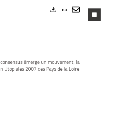
Lien
permanent
Envoyer
Exports
(Nouvelle
par
fenêtre)
mail
 ce consensus émerge un mouvement, la
en Utopiales 2007 des Pays de la Loire.