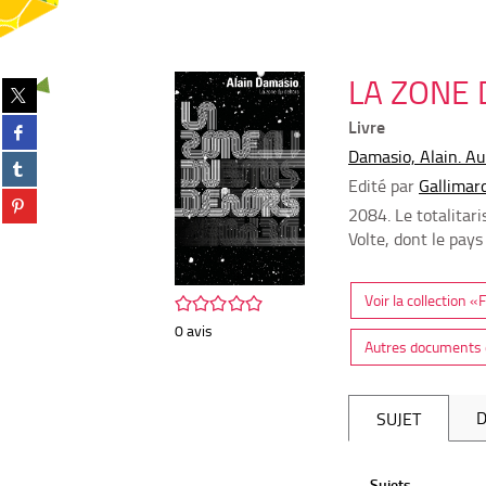
LA ZONE 
Partager
sur
Partager
Livre
twitter
sur
(Nouvelle
Damasio, Alain. A
Partager
facebook
fenêtre)
sur
Edité par
Gallimard
(Nouvelle
Partager
tumblr
fenêtre)
2084. Le totalitar
sur
(Nouvelle
Volte, dont le pays
pinterest
fenêtre)
(Nouvelle
fenêtre)
Voir la collection «
/5
0
avis
Autres documents d
D
SUJET
Sujets