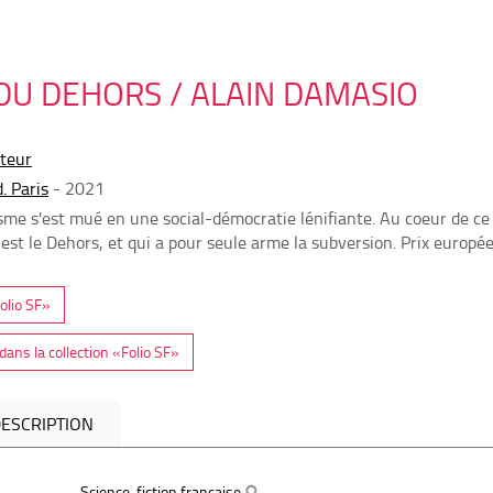
DU DEHORS / ALAIN DAMASIO
uteur
. Paris
- 2021
isme s'est mué en une social-démocratie lénifiante. Au coeur de
 est le Dehors, et qui a pour seule arme la subversion. Prix europé
Folio SF»
ans la collection «Folio SF»
ESCRIPTION
Science-fiction française