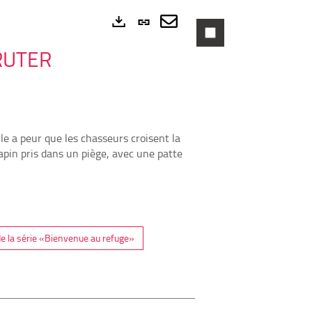
Lien
permanent
Envoyer
Exports
 RUTER
(Nouvelle
par
fenêtre)
mail
lle a peur que les chasseurs croisent la
lapin pris dans un piège, avec une patte
e la série «Bienvenue au refuge»