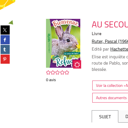
AU SECOU
Partager
Livre
sur
Partager
twitter
Ruter, Pascal (1966
sur
(Nouvelle
Partager
Edité par
Hachette
facebook
fenêtre)
sur
(Nouvelle
Elise est inquiète 
Partager
tumblr
fenêtre)
route de Pablo, so
sur
(Nouvelle
pinterest
blessée.
fenêtre)
/5
(Nouvelle
0
avis
fenêtre)
Voir la collection 
Autres documents d
D
SUJET