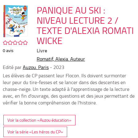
per
En
(Nou
PANIQUE AU SKI :
par
fenê
mai
NIVEAU LECTURE 2 /
TEXTE D'ALEXIA ROMATI
WICKE
/5
Livre
0
avis
Romatif, Alexia. Auteur
Edité par
Auzou. Paris
- 2023
Les élèves de CP passent leur Flocon. Ils doivent surmonter
leur peur du tire-fesses et se lancer dans des descentes en
chasse-neige. Un texte adapté à l'apprentissage de la lecture
avec, en fin d'ouvrage, des questions et des jeux permettant de
vérifier la bonne compréhension de l'histoire.
Voir la collection «Auzou éducation»
Voir la série «Les héros du CP»