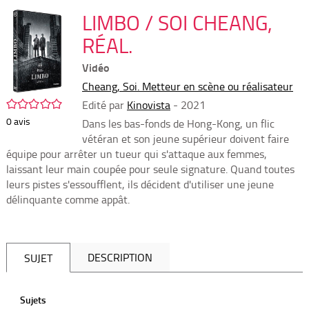
per
En
(Nou
LIMBO / SOI CHEANG,
par
fenê
mai
RÉAL.
Vidéo
Cheang, Soi. Metteur en scène ou réalisateur
/5
Edité par
Kinovista
- 2021
0
avis
Dans les bas-fonds de Hong-Kong, un flic
vétéran et son jeune supérieur doivent faire
équipe pour arrêter un tueur qui s'attaque aux femmes,
laissant leur main coupée pour seule signature. Quand toutes
leurs pistes s'essoufflent, ils décident d'utiliser une jeune
délinquante comme appât.
DESCRIPTION
SUJET
Sujets