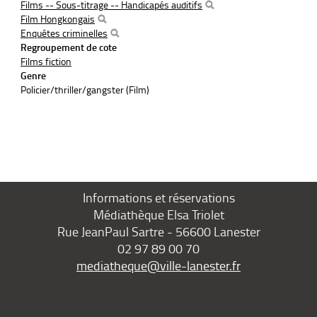
Films -- Sous-titrage -- Handicapés auditifs
Film Hongkongais
Enquêtes criminelles
Regroupement de cote
Films fiction
Genre
Policier/thriller/gangster (Film)
Informations et réservations
Médiathèque Elsa Triolet
Rue JeanPaul Sartre - 56600 Lanester
02 97 89 00 70
mediatheque@ville-lanester.fr