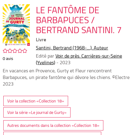
per
En
(Nou
LE FANTÔME DE
par
fenê
mai
BARBAPUCES /
BERTRAND SANTINI. 7
Livre
Santini, Bertrand (1968-....). Auteur
/5
Edité par
Voir de près. Carrières-sur-Seine
0
avis
(Yvelines)
- 2023
En vacances en Provence, Gurty et Fleur rencontrent
Barbapuces, un pirate fantôme qui dévore les chiens. ©Electre
2023
Voir la collection «Collection 18»
Voir la série «Le journal de Gurty»
Autres documents dans la collection «Collection 18»