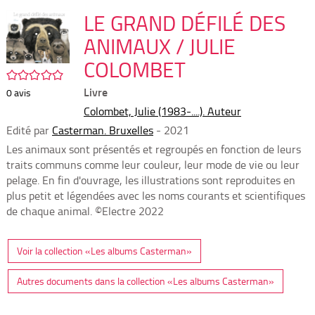
per
En
(Nou
LE GRAND DÉFILÉ DES
par
fenê
mai
ANIMAUX / JULIE
COLOMBET
/5
Livre
0
avis
Colombet, Julie (1983-....). Auteur
Edité par
Casterman. Bruxelles
- 2021
Les animaux sont présentés et regroupés en fonction de leurs
traits communs comme leur couleur, leur mode de vie ou leur
pelage. En fin d'ouvrage, les illustrations sont reproduites en
plus petit et légendées avec les noms courants et scientifiques
de chaque animal. ©Electre 2022
Voir la collection «Les albums Casterman»
Autres documents dans la collection «Les albums Casterman»