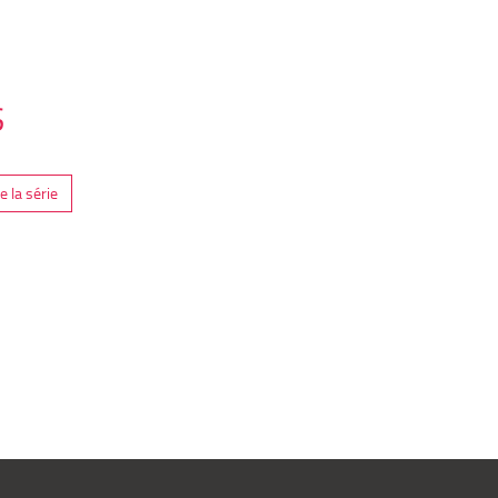
e
S
 la série
s
he