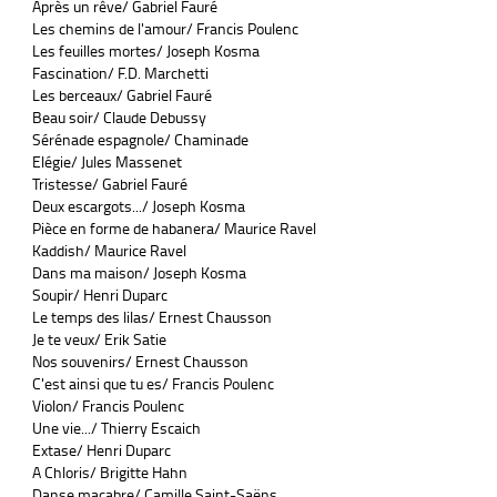
Après un rêve/ Gabriel Fauré
Les chemins de l'amour/ Francis Poulenc
Les feuilles mortes/ Joseph Kosma
Fascination/ F.D. Marchetti
Les berceaux/ Gabriel Fauré
Beau soir/ Claude Debussy
Sérénade espagnole/ Chaminade
Elégie/ Jules Massenet
Tristesse/ Gabriel Fauré
Deux escargots.../ Joseph Kosma
Pièce en forme de habanera/ Maurice Ravel
Kaddish/ Maurice Ravel
Dans ma maison/ Joseph Kosma
Soupir/ Henri Duparc
Le temps des lilas/ Ernest Chausson
Je te veux/ Erik Satie
Nos souvenirs/ Ernest Chausson
C'est ainsi que tu es/ Francis Poulenc
Violon/ Francis Poulenc
Une vie.../ Thierry Escaich
Extase/ Henri Duparc
A Chloris/ Brigitte Hahn
Danse macabre/ Camille Saint-Saëns