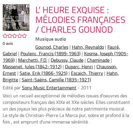
per
En
(Nou
L' HEURE EXQUISE :
par
fenê
mai
MÉLODIES FRANÇAISES
/ CHARLES GOUNOD
/5
Musique audio
0
avis
Gounod, Charles
|
Hahn, Reynaldo
|
Fauré,
Gabriel
|
Poulenc, Francis (1899-1963)
|
Kosma, Joseph (1905-
1969)
|
Marchetti, F.D.
|
Debussy, Claude
|
Chaminade
|
Massenet, Jules (1842-1912)
|
Duparc, Henri
|
Chausson,
Ernest
|
Satie, Erik (1866-1925)
|
Escaich, Thierry
|
Hahn,
Brigitte
|
Saint-Saëns, Camille (1835-1921)
Edité par
Sony Music Entertainment
- 2011
Voici un recueil exceptionnel de mélodies issues d'oeuvres des
compositeurs français des XIXe et XXe siècles. Elles constituent
un des joyaux les plus précieux de notre patrimointe musical .
Le style de Christian-Pierre La Marca pur, sobre et profond à la
fois , est emprunt d'une immense sérénité .