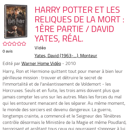
per
En
(Nou
HARRY POTTER ET LES
par
fenê
mai
RELIQUES DE LA MORT :
1ÈRE PARTIE / DAVID
YATES, RÉAL.
/5
Vidéo
0
avis
Yates, David (1963-....). Monteur
Edité par
Warner Home Vidéo
- 2010
Harry, Ron et Hermione quittent tout pour mener à bien leur
périlleuse mission : trouver et détruire le secret de
l'immortalité et de l'anéantissement de Voldemort - les
Horcruxes. Seuls et en fuite, les trois amis doivent plus que
jamais compter les uns sur les autres. Mais les forces du mal
qui les entourent menacent de les séparer. Au même moment,
le monde des sorciers est devenu dangereux. La guerre,
longtemps crainte, a commencé et le Seigneur des Ténèbres
contrôle désormais le Ministère de la Magie et même Poudlard,
terrorisant et arrêtant tous ceux qui pourraient s'opposer à lui.