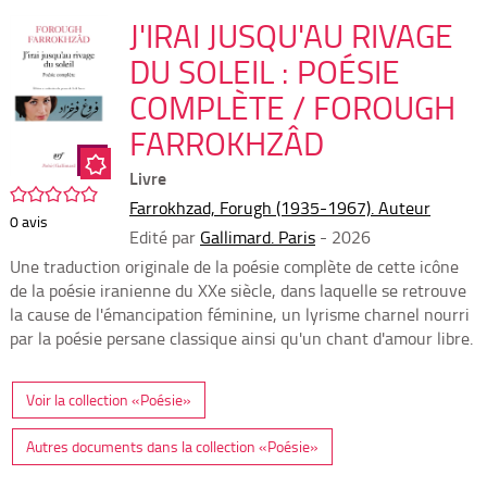
per
En
(Nou
J'IRAI JUSQU'AU RIVAGE
par
fenê
mai
DU SOLEIL : POÉSIE
COMPLÈTE / FOROUGH
FARROKHZÂD
Livre
/5
Farrokhzad, Forugh (1935-1967). Auteur
0
avis
Edité par
Gallimard. Paris
- 2026
Une traduction originale de la poésie complète de cette icône
de la poésie iranienne du XXe siècle, dans laquelle se retrouve
la cause de l'émancipation féminine, un lyrisme charnel nourri
par la poésie persane classique ainsi qu'un chant d'amour libre.
Voir la collection «Poésie»
Autres documents dans la collection «Poésie»