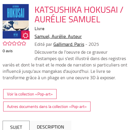
per
En
(Nou
KATSUSHIKA HOKUSAI /
par
fenê
mai
AURÉLIE SAMUEL
Livre
Samuel, Aurélie. Auteur
/5
Edité par
Gallimard. Paris
- 2025
0
avis
Découverte de l'oeuvre de ce graveur
d'estampes qui s'est illustré dans des registres
variés et dont le trait et le mode de narration si particuliers ont
influencé jusqu'aux mangakas d'aujourd'hui. Le livre se
transforme grâce à un pliage en une oeuvre 3D à exposer.
Voir la collection «Pop-art»
Autres documents dans la collection «Pop-art»
DESCRIPTION
SUJET