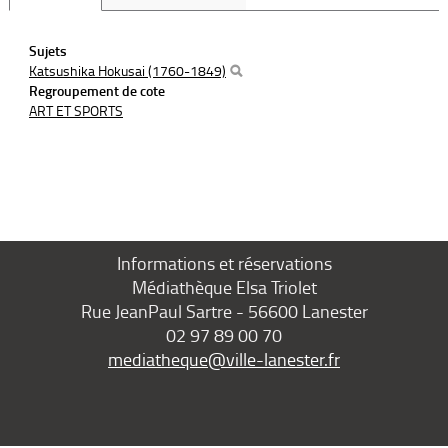
Sujets
Katsushika Hokusai (1760-1849)
Regroupement de cote
ART ET SPORTS
Informations et réservations
Médiathèque Elsa Triolet
Rue JeanPaul Sartre - 56600 Lanester
02 97 89 00 70
mediatheque@ville-lanester.fr