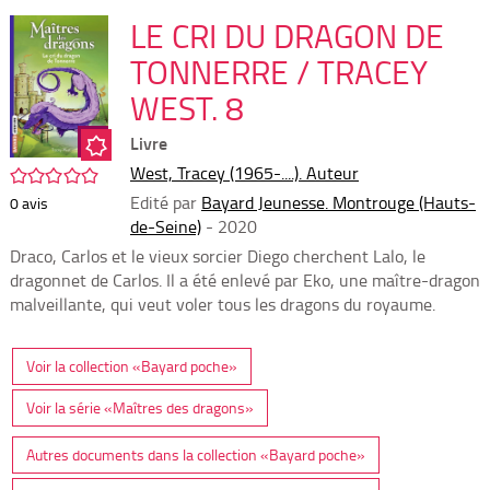
per
En
(Nou
LE CRI DU DRAGON DE
par
fenê
mai
TONNERRE / TRACEY
WEST. 8
Livre
West, Tracey (1965-....). Auteur
/5
Edité par
Bayard Jeunesse. Montrouge (Hauts-
0
avis
de-Seine)
- 2020
Draco, Carlos et le vieux sorcier Diego cherchent Lalo, le
dragonnet de Carlos. Il a été enlevé par Eko, une maître-dragon
malveillante, qui veut voler tous les dragons du royaume.
Voir la collection «Bayard poche»
Voir la série «Maîtres des dragons»
Autres documents dans la collection «Bayard poche»