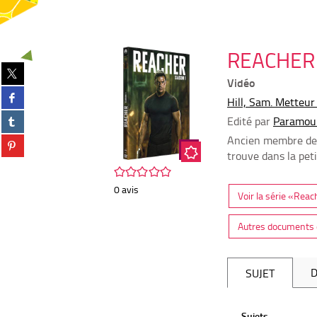
REACHER :
Partager
Vidéo
sur
Partager
twitter
Hill, Sam. Metteur
sur
(Nouvelle
Partager
Edité par
Paramou
facebook
fenêtre)
sur
(Nouvelle
Ancien membre de l
Partager
tumblr
fenêtre)
sur
trouve dans la peti
(Nouvelle
pinterest
/5
fenêtre)
(Nouvelle
0
avis
Voir la série «Reac
fenêtre)
Autres documents d
D
SUJET
Sujets