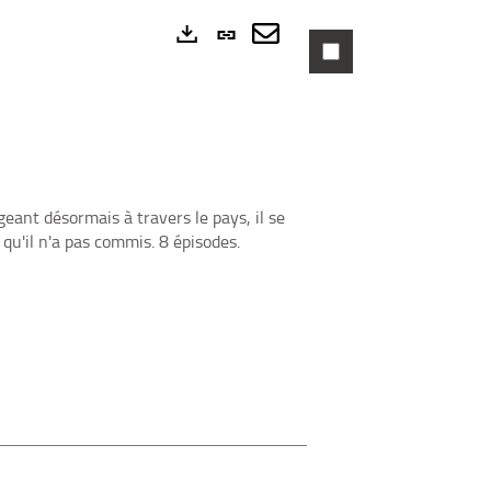
Lien
permanent
Envoyer
Exports
(Nouvelle
par
fenêtre)
mail
eant désormais à travers le pays, il se
 qu'il n'a pas commis. 8 épisodes.