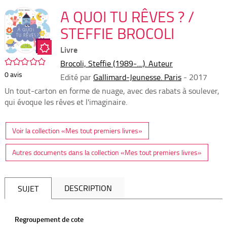
per
En
(Nou
A QUOI TU RÊVES ? /
par
fenê
mai
STEFFIE BROCOLI
Livre
/5
Brocoli, Steffie (1989-....). Auteur
0
avis
Edité par
Gallimard-Jeunesse. Paris
- 2017
Un tout-carton en forme de nuage, avec des rabats à soulever,
qui évoque les rêves et l'imaginaire.
Voir la collection «Mes tout premiers livres»
Autres documents dans la collection «Mes tout premiers livres»
DESCRIPTION
SUJET
Regroupement de cote