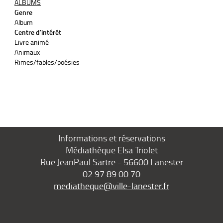
ALBUMS
Genre
Album
Centre d'intérêt
Livre animé
Animaux
Rimes/fables/poésies
Informations et réservations
Médiathèque Elsa Triolet
Rue JeanPaul Sartre - 56600 Lanester
02 97 89 00 70
mediatheque@ville-lanester.fr