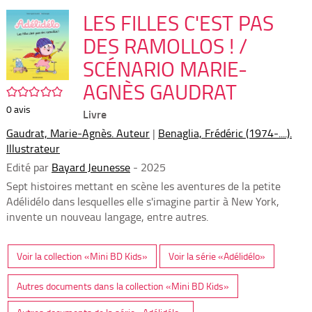
per
En
(Nou
LES FILLES C'EST PAS
par
fenê
mai
DES RAMOLLOS ! /
SCÉNARIO MARIE-
AGNÈS GAUDRAT
/5
0
avis
Livre
Gaudrat, Marie-Agnès. Auteur
|
Benaglia, Frédéric (1974-....).
Illustrateur
Edité par
Bayard Jeunesse
- 2025
Sept histoires mettant en scène les aventures de la petite
Adélidélo dans lesquelles elle s'imagine partir à New York,
invente un nouveau langage, entre autres.
Voir la collection «Mini BD Kids»
Voir la série «Adélidélo»
Autres documents dans la collection «Mini BD Kids»