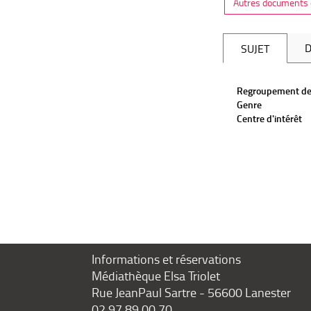
Autres documents 
D
SUJET
Regroupement de
Genre
Centre d'intérêt
Informations et réservations
Médiathèque Elsa Triolet
Rue JeanPaul Sartre - 56600 Lanester
02 97 89 00 70