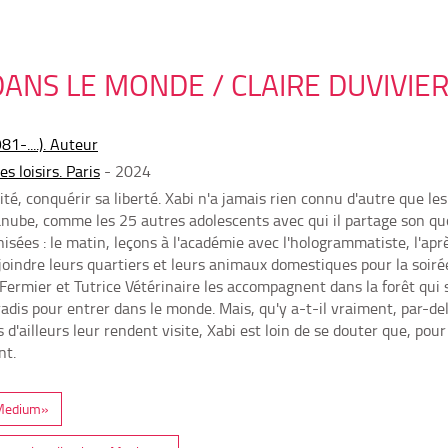
ANS LE MONDE / CLAIRE DUVIVIE
81-....). Auteur
es loisirs. Paris
- 2024
ité, conquérir sa liberté. Xabi n'a jamais rien connu d'autre que l
nube, comme les 25 autres adolescents avec qui il partage son quot
sées : le matin, leçons à l'académie avec l'hologrammatiste, l'aprè
ejoindre leurs quartiers et leurs animaux domestiques pour la soiré
ermier et Tutrice Vétérinaire les accompagnent dans la forêt qui se
aradis pour entrer dans le monde. Mais, qu'y a-t-il vraiment, par-d
 d'ailleurs leur rendent visite, Xabi est loin de se douter que, pou
nt.
 «Medium»