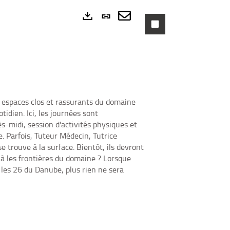
Lien
permanent
Envoyer
Exports
R
(Nouvelle
par
fenêtre)
mail
es espaces clos et rassurants du domaine
idien. Ici, les journées sont
s-midi, session d'activités physiques et
e. Parfois, Tuteur Médecin, Tutrice
 trouve à la surface. Bientôt, ils devront
elà les frontières du domaine ? Lorsque
r les 26 du Danube, plus rien ne sera