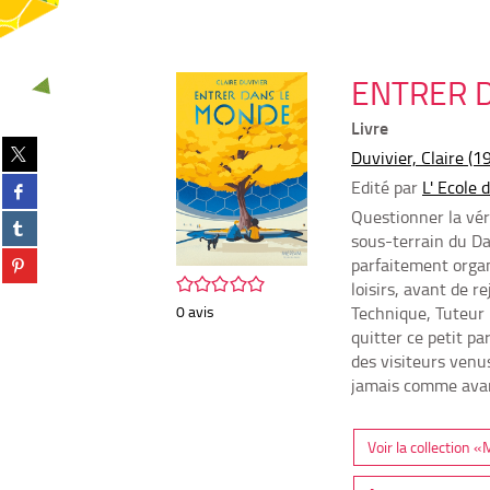
ENTRER D
Livre
Partager
Duvivier, Claire (19
sur
Partager
Edité par
L' Ecole d
twitter
sur
(Nouvelle
Questionner la vér
Partager
facebook
fenêtre)
sous-terrain du Da
sur
(Nouvelle
Partager
parfaitement organi
tumblr
fenêtre)
sur
/5
(Nouvelle
loisirs, avant de r
pinterest
fenêtre)
0
avis
Technique, Tuteur F
(Nouvelle
quitter ce petit p
fenêtre)
des visiteurs venus
jamais comme ava
Voir la collection