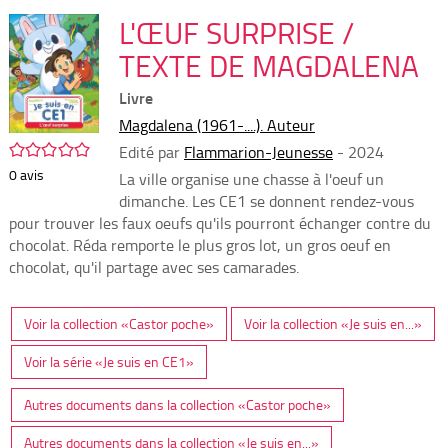
per
En
(Nou
L'ŒUF SURPRISE /
par
fenê
mai
TEXTE DE MAGDALENA
Livre
Magdalena (1961-....). Auteur
/5
Edité par
Flammarion-Jeunesse
- 2024
0
avis
La ville organise une chasse à l'oeuf un
dimanche. Les CE1 se donnent rendez-vous
pour trouver les faux oeufs qu'ils pourront échanger contre du
chocolat. Réda remporte le plus gros lot, un gros oeuf en
chocolat, qu'il partage avec ses camarades.
Voir la collection «Castor poche»
Voir la collection «Je suis en...»
Voir la série «Je suis en CE1»
Autres documents dans la collection «Castor poche»
Autres documents dans la collection «Je suis en...»