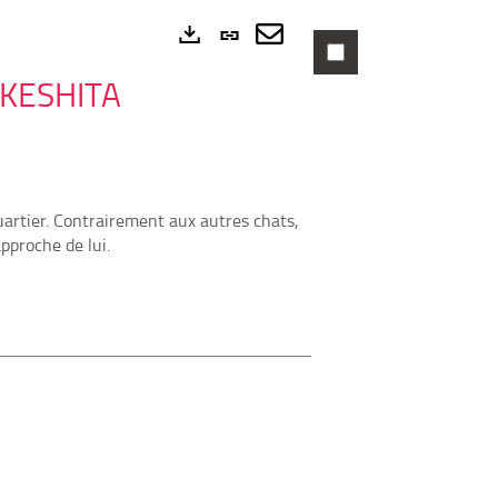
Lien
permanent
Envoyer
Exports
AKESHITA
(Nouvelle
par
fenêtre)
mail
uartier. Contrairement aux autres chats,
approche de lui.