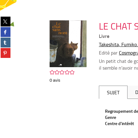
Partager
LE CHAT 
sur
Partager
twitter
Livre
sur
(Nouvelle
Partager
facebook
fenêtre)
Takeshita, Fumiko
sur
(Nouvelle
Partager
Edité par
Cosmogr
tumblr
fenêtre)
sur
(Nouvelle
Un petit chat de g
pinterest
fenêtre)
il semble n'avoir n
(Nouvelle
/5
fenêtre)
0
avis
D
SUJET
Regroupement de
Genre
Centre d'intérêt