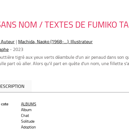
SANS NOM / TEXTES DE FUMIKO T
. Auteur
|
Machida, Naoko (1968-....). Illustrateur
aphe
- 2023
outtière tigré aux yeux verts déambule d'un air penaud dans son q
ulle part où aller. Alors qu'il part en quête d'un nom, une fillette s'
ESCRIPTION
 cote
ALBUMS
Album
Chat
Solitude
Adoption