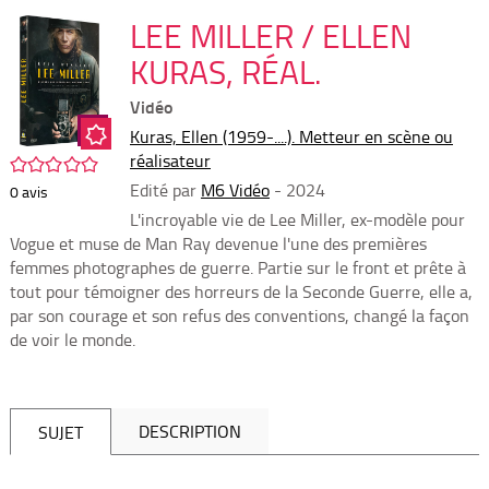
per
En
(Nou
LEE MILLER / ELLEN
par
fenê
mai
KURAS, RÉAL.
Vidéo
Kuras, Ellen (1959-....). Metteur en scène ou
réalisateur
/5
Edité par
M6 Vidéo
- 2024
0
avis
L'incroyable vie de Lee Miller, ex-modèle pour
Vogue et muse de Man Ray devenue l'une des premières
femmes photographes de guerre. Partie sur le front et prête à
tout pour témoigner des horreurs de la Seconde Guerre, elle a,
par son courage et son refus des conventions, changé la façon
de voir le monde.
DESCRIPTION
SUJET