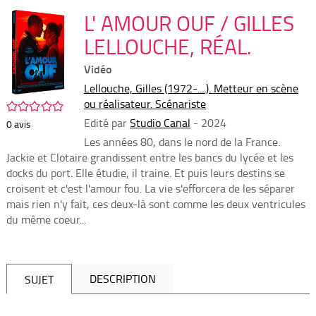
per
En
(Nou
L' AMOUR OUF / GILLES
par
fenê
mai
LELLOUCHE, RÉAL.
Vidéo
Lellouche, Gilles (1972-....). Metteur en scène
ou réalisateur. Scénariste
/5
Edité par
Studio Canal
- 2024
0
avis
Les années 80, dans le nord de la France.
Jackie et Clotaire grandissent entre les bancs du lycée et les
docks du port. Elle étudie, il traine. Et puis leurs destins se
croisent et c'est l'amour fou. La vie s'efforcera de les séparer
mais rien n'y fait, ces deux-là sont comme les deux ventricules
du même coeur...
DESCRIPTION
SUJET