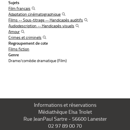
Sujets
Film français
Adaptation cinématographique
Films -- Sous-titrage -- Handicapés auditifs
Audiodescription -- Handicapés visuels
Amour
Crimes et criminels
Regroupement de cote
Films fiction
Genre
Drame/comédie dramatique (Film)
Informations et réservations
Médiathèque Elsa Triolet
Rue JeanPaul Sartre - 56600 Lanester
02 97 89 00 70