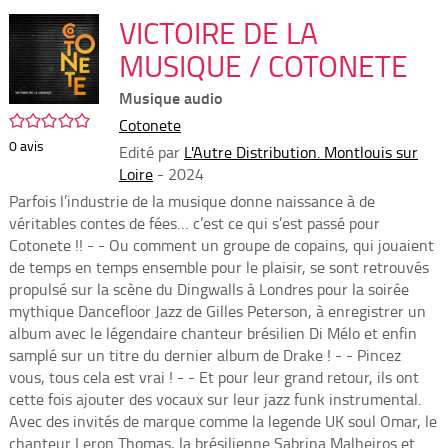
per
En
(Nou
VICTOIRE DE LA
par
fenê
mai
MUSIQUE / COTONETE
Musique audio
/5
Cotonete
0
avis
Edité par
L'Autre Distribution. Montlouis sur
Loire
- 2024
Parfois l’industrie de la musique donne naissance à de
véritables contes de fées… c’est ce qui s’est passé pour
Cotonete !! - - Ou comment un groupe de copains, qui jouaient
de temps en temps ensemble pour le plaisir, se sont retrouvés
propulsé sur la scène du Dingwalls à Londres pour la soirée
mythique Dancefloor Jazz de Gilles Peterson, à enregistrer un
album avec le légendaire chanteur brésilien Di Mélo et enfin
samplé sur un titre du dernier album de Drake ! - - Pincez
vous, tous cela est vrai ! - - Et pour leur grand retour, ils ont
cette fois ajouter des vocaux sur leur jazz funk instrumental.
Avec des invités de marque comme la legende UK soul Omar, le
chanteur Leron Thomas, la brésilienne Sabrina Malheiros et