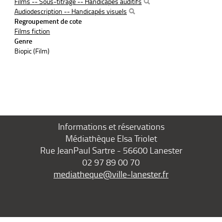
Films -- Sous-titrage -- Handicapés auditifs
Audiodescription -- Handicapés visuels
Regroupement de cote
Films fiction
Genre
Biopic (Film)
Informations et réservations
Médiathèque Elsa Triolet
Rue JeanPaul Sartre - 56600 Lanester
02 97 89 00 70
mediatheque@ville-lanester.fr