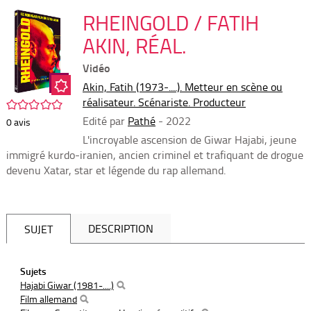
per
En
(Nou
RHEINGOLD / FATIH
par
fenê
mai
AKIN, RÉAL.
Vidéo
Akin, Fatih (1973-....). Metteur en scène ou
réalisateur. Scénariste. Producteur
/5
Edité par
Pathé
- 2022
0
avis
L'incroyable ascension de Giwar Hajabi, jeune
immigré kurdo-iranien, ancien criminel et trafiquant de drogue
devenu Xatar, star et légende du rap allemand.
DESCRIPTION
SUJET
Sujets
Hajabi Giwar (1981-....)
Film allemand