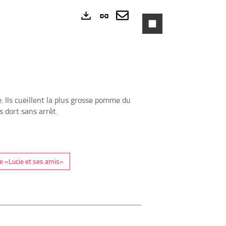
Lien
permanent
Envoyer
Exports
(Nouvelle
par
fenêtre)
mail
. Ils cueillent la plus grosse pomme du
 dort sans arrêt.
e «Lucie et ses amis»