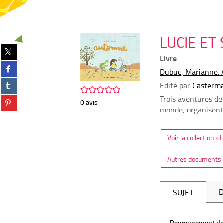
LUCIE ET
Partager
Livre
sur
Partager
twitter
Dubuc, Marianne. 
sur
(Nouvelle
Partager
Edité par
Casterm
facebook
/5
fenêtre)
sur
(Nouvelle
Trois aventures de
Partager
0
avis
tumblr
fenêtre)
sur
monde, organisent 
(Nouvelle
pinterest
fenêtre)
(Nouvelle
Voir la collection
fenêtre)
Autres documents 
D
SUJET
Regroupement de