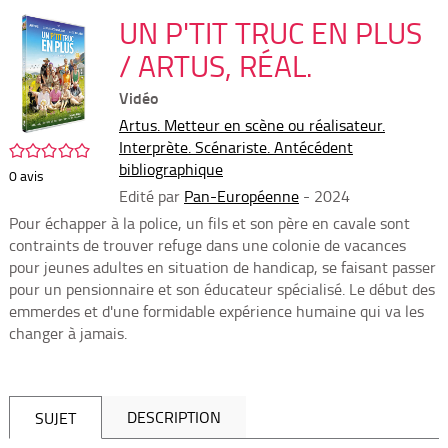
per
En
(Nou
UN P'TIT TRUC EN PLUS
par
fenê
mai
/ ARTUS, RÉAL.
Vidéo
Artus. Metteur en scène ou réalisateur.
Interprète. Scénariste. Antécédent
/5
bibliographique
0
avis
Edité par
Pan-Européenne
- 2024
Pour échapper à la police, un fils et son père en cavale sont
contraints de trouver refuge dans une colonie de vacances
pour jeunes adultes en situation de handicap, se faisant passer
pour un pensionnaire et son éducateur spécialisé. Le début des
emmerdes et d'une formidable expérience humaine qui va les
changer à jamais.
DESCRIPTION
SUJET