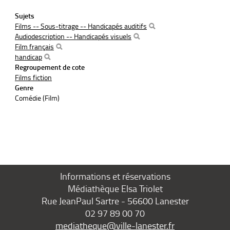
Sujets
Films -- Sous-titrage -- Handicapés auditifs
Audiodescription -- Handicapés visuels
Film français
handicap
Regroupement de cote
Films fiction
Genre
Comédie (Film)
Informations et réservations
Médiathèque Elsa Triolet
Rue JeanPaul Sartre - 56600 Lanester
02 97 89 00 70
mediatheque@ville-lanester.fr