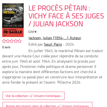
per
En
(Nou
LE PROCÈS PÉTAIN :
par
fenê
mai
VICHY FACE À SES JUGES
/ JULIAN JACKSON
Livre
Jackson, Julian (1954-....). Auteur
/5
Edité par
Seuil. Paris
- 2024
0
avis
En juillet 1945, le maréchal Pétain est traduit
devant une Haute Cour créée pour répondre de sa conduite
entre juin 1940 et août 1944. En analysant le procès jour
après jour, l'historien mêle politique et drame personnel. Il
explore la manière dont différentes factions ont cherché à
s'approprier ce passé pour en construire leur interprétation et
ainsi fonder le présent et l'avenir. ©Electre 2024
Voir la collection «L' Univers historique»
Autres documents dans la collection «L' Univers historique»