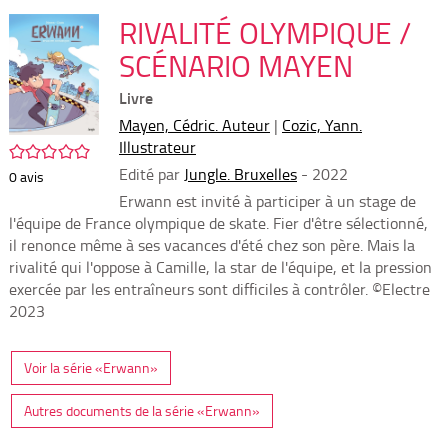
per
En
(Nou
RIVALITÉ OLYMPIQUE /
par
fenê
mai
SCÉNARIO MAYEN
Livre
Mayen, Cédric. Auteur
|
Cozic, Yann.
Illustrateur
/5
Edité par
Jungle. Bruxelles
- 2022
0
avis
Erwann est invité à participer à un stage de
l'équipe de France olympique de skate. Fier d'être sélectionné,
il renonce même à ses vacances d'été chez son père. Mais la
rivalité qui l'oppose à Camille, la star de l'équipe, et la pression
exercée par les entraîneurs sont difficiles à contrôler. ©Electre
2023
Voir la série «Erwann»
Autres documents de la série «Erwann»