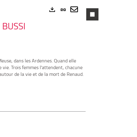
Lien
permanent
Envoyer
Exports
 BUSSI
(Nouvelle
par
fenêtre)
mail
 Meuse, dans les Ardennes. Quand elle
le vie. Trois femmes l'attendent, chacune
utour de la vie et de la mort de Renaud.