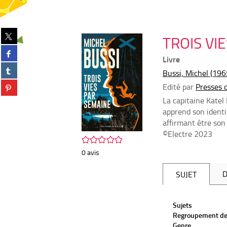
Partager
TROIS VI
sur
Partager
twitter
Livre
sur
(Nouvelle
Partager
facebook
Bussi, Michel (1965
fenêtre)
sur
(Nouvelle
Partager
Edité par
Presses d
tumblr
fenêtre)
sur
(Nouvelle
La capitaine Katel
pinterest
fenêtre)
apprend son identi
(Nouvelle
affirmant être son
fenêtre)
©Electre 2023
/5
0
avis
D
SUJET
Sujets
Regroupement de
Genre