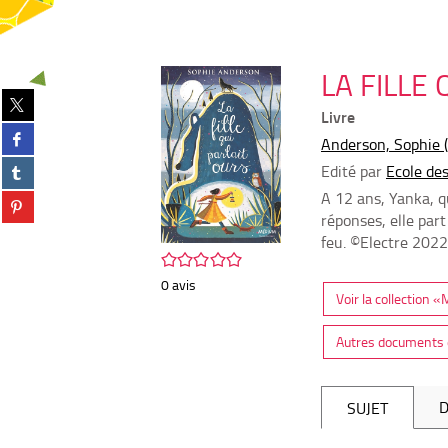
LA FILLE
Partager
Livre
sur
Partager
twitter
Anderson, Sophie (
sur
(Nouvelle
Partager
Edité par
Ecole des 
facebook
fenêtre)
sur
(Nouvelle
A 12 ans, Yanka, q
Partager
tumblr
fenêtre)
réponses, elle part
sur
(Nouvelle
pinterest
feu. ©Electre 2022
fenêtre)
/5
(Nouvelle
fenêtre)
0
avis
Voir la collection
Autres documents 
D
SUJET