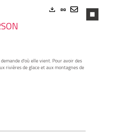
Lien
permanent
Envoyer
Exports
ERSON
(Nouvelle
par
fenêtre)
mail
 demande d'où elle vient. Pour avoir des
'aux rivières de glace et aux montagnes de