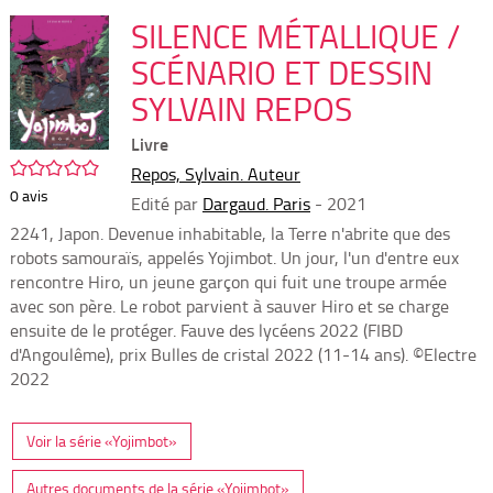
per
En
(Nou
SILENCE MÉTALLIQUE /
par
fenê
mai
SCÉNARIO ET DESSIN
SYLVAIN REPOS
Livre
/5
Repos, Sylvain. Auteur
0
avis
Edité par
Dargaud. Paris
- 2021
2241, Japon. Devenue inhabitable, la Terre n'abrite que des
robots samouraïs, appelés Yojimbot. Un jour, l'un d'entre eux
rencontre Hiro, un jeune garçon qui fuit une troupe armée
avec son père. Le robot parvient à sauver Hiro et se charge
ensuite de le protéger. Fauve des lycéens 2022 (FIBD
d'Angoulême), prix Bulles de cristal 2022 (11-14 ans). ©Electre
2022
Voir la série «Yojimbot»
Autres documents de la série «Yojimbot»