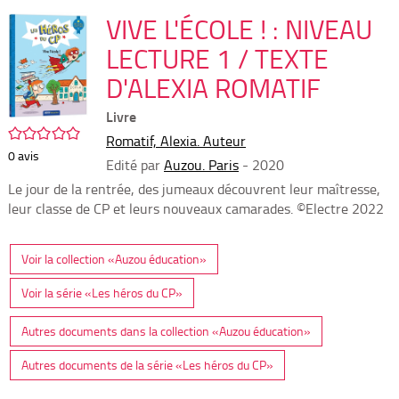
per
En
(Nou
VIVE L'ÉCOLE ! : NIVEAU
par
fenê
mai
LECTURE 1 / TEXTE
D'ALEXIA ROMATIF
Livre
/5
Romatif, Alexia. Auteur
0
avis
Edité par
Auzou. Paris
- 2020
Le jour de la rentrée, des jumeaux découvrent leur maîtresse,
leur classe de CP et leurs nouveaux camarades. ©Electre 2022
Voir la collection «Auzou éducation»
Voir la série «Les héros du CP»
Autres documents dans la collection «Auzou éducation»
Autres documents de la série «Les héros du CP»