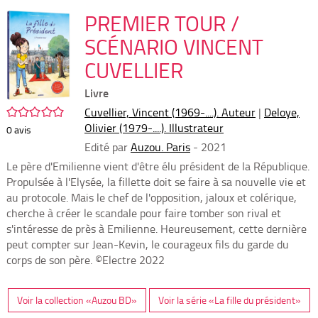
per
En
(Nou
PREMIER TOUR /
par
fenê
mai
SCÉNARIO VINCENT
CUVELLIER
Livre
/5
Cuvellier, Vincent (1969-....). Auteur
|
Deloye,
Olivier (1979-....). Illustrateur
0
avis
Edité par
Auzou. Paris
- 2021
Le père d'Emilienne vient d'être élu président de la République.
Propulsée à l'Elysée, la fillette doit se faire à sa nouvelle vie et
au protocole. Mais le chef de l'opposition, jaloux et colérique,
cherche à créer le scandale pour faire tomber son rival et
s'intéresse de près à Emilienne. Heureusement, cette dernière
peut compter sur Jean-Kevin, le courageux fils du garde du
corps de son père. ©Electre 2022
Voir la collection «Auzou BD»
Voir la série «La fille du président»