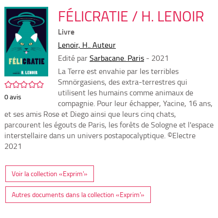
per
En
(Nou
FÉLICRATIE / H. LENOIR
par
fenê
mai
Livre
Lenoir, H.. Auteur
Edité par
Sarbacane. Paris
- 2021
La Terre est envahie par les terribles
Smnörgasiens, des extra-terrestres qui
/5
utilisent les humains comme animaux de
0
avis
compagnie. Pour leur échapper, Yacine, 16 ans,
et ses amis Rose et Diego ainsi que leurs cinq chats,
parcourent les égouts de Paris, les forêts de Sologne et l'espace
interstellaire dans un univers postapocalyptique. ©Electre
2021
Voir la collection «Exprim'»
Autres documents dans la collection «Exprim'»