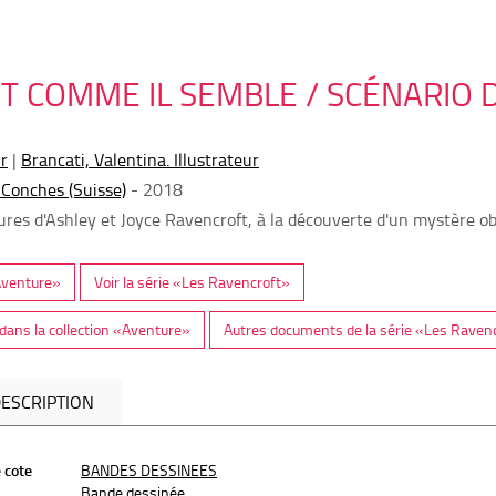
ST COMME IL SEMBLE / SCÉNARIO D
ur
|
Brancati, Valentina. Illustrateur
 Conches (Suisse)
- 2018
ures d'Ashley et Joyce Ravencroft, à la découverte d'un mystère o
«Aventure»
Voir la série «Les Ravencroft»
ans la collection «Aventure»
Autres documents de la série «Les Raven
ESCRIPTION
 cote
BANDES DESSINEES
Bande dessinée