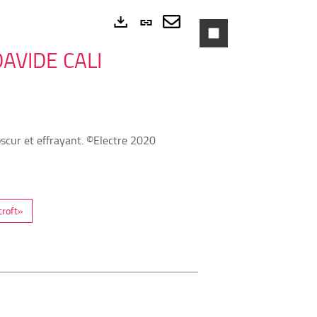
Lien
permanent
Envoyer
Exports
AVIDE CALI
(Nouvelle
par
fenêtre)
mail
bscur et effrayant. ©Electre 2020
croft»