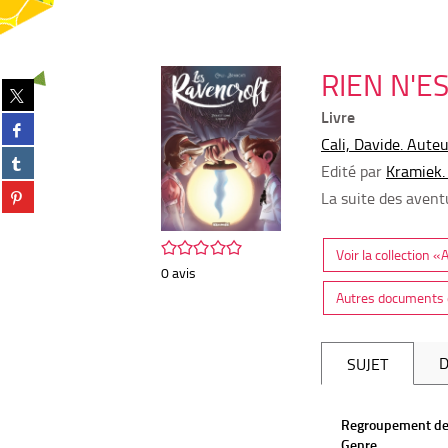
RIEN N'E
Partager
sur
Livre
Partager
twitter
sur
Cali, Davide. Aute
(Nouvelle
Partager
facebook
fenêtre)
Edité par
Kramiek.
sur
(Nouvelle
Partager
tumblr
La suite des avent
fenêtre)
sur
(Nouvelle
pinterest
fenêtre)
/5
(Nouvelle
Voir la collection 
fenêtre)
0
avis
Autres documents d
D
SUJET
Regroupement de
Genre