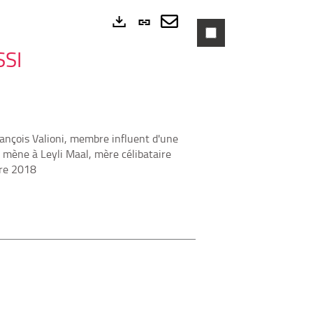
Lien
permanent
Envoyer
Exports
SSI
(Nouvelle
par
fenêtre)
mail
rançois Valioni, membre influent d'une
e mène à Leyli Maal, mère célibataire
tre 2018