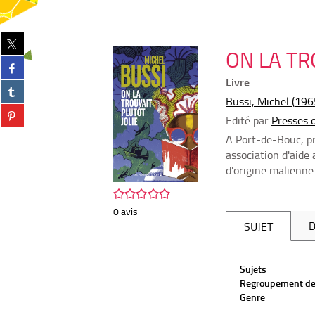
Partager
ON LA TR
sur
Partager
twitter
sur
Livre
(Nouvelle
Partager
facebook
fenêtre)
Bussi, Michel (1965
sur
(Nouvelle
Partager
tumblr
fenêtre)
Edité par
Presses d
sur
(Nouvelle
A Port-de-Bouc, pr
pinterest
fenêtre)
(Nouvelle
association d'aide
fenêtre)
d'origine malienne
/5
0
avis
D
SUJET
Sujets
Regroupement de
Genre