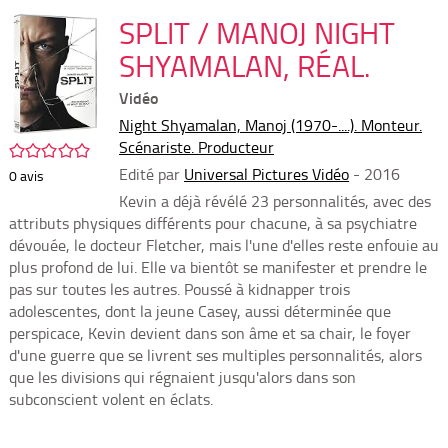
per
En
(Nou
SPLIT / MANOJ NIGHT
par
fenê
mai
SHYAMALAN, RÉAL.
Vidéo
Night Shyamalan, Manoj (1970-....). Monteur.
Scénariste. Producteur
/5
Edité par
Universal Pictures Vidéo
- 2016
0
avis
Kevin a déjà révélé 23 personnalités, avec des
attributs physiques différents pour chacune, à sa psychiatre
dévouée, le docteur Fletcher, mais l'une d'elles reste enfouie au
plus profond de lui. Elle va bientôt se manifester et prendre le
pas sur toutes les autres. Poussé à kidnapper trois
adolescentes, dont la jeune Casey, aussi déterminée que
perspicace, Kevin devient dans son âme et sa chair, le foyer
d'une guerre que se livrent ses multiples personnalités, alors
que les divisions qui régnaient jusqu'alors dans son
subconscient volent en éclats.