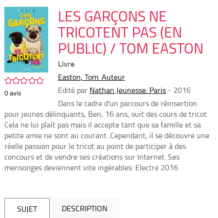
per
En
(Nou
LES GARÇONS NE
par
fenê
mai
TRICOTENT PAS (EN
PUBLIC) / TOM EASTON
Livre
Easton, Tom. Auteur
/5
Edité par
Nathan Jeunesse. Paris
- 2016
0
avis
Dans le cadre d'un parcours de réinsertion
pour jeunes délinquants, Ben, 16 ans, suit des cours de tricot.
Cela ne lui plaît pas mais il accepte tant que sa famille et sa
petite amie ne sont au courant. Cependant, il se découvre une
réelle passion pour le tricot au point de participer à des
concours et de vendre ses créations sur Internet. Ses
mensonges deviennent vite ingérables. ­Electre 2016
DESCRIPTION
SUJET