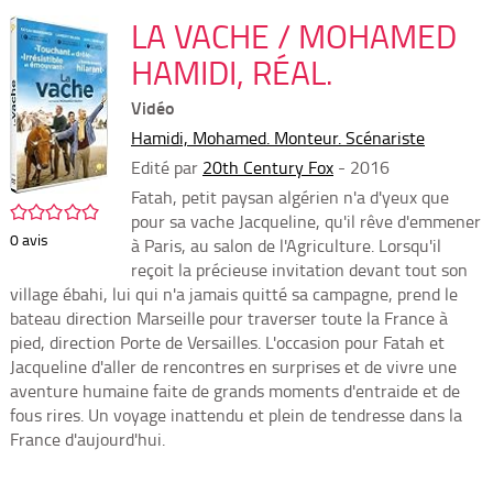
per
En
(Nou
LA VACHE / MOHAMED
par
fenê
mai
HAMIDI, RÉAL.
Vidéo
Hamidi, Mohamed. Monteur. Scénariste
Edité par
20th Century Fox
- 2016
Fatah, petit paysan algérien n'a d'yeux que
/5
pour sa vache Jacqueline, qu'il rêve d'emmener
0
avis
à Paris, au salon de l'Agriculture. Lorsqu'il
reçoit la précieuse invitation devant tout son
village ébahi, lui qui n'a jamais quitté sa campagne, prend le
bateau direction Marseille pour traverser toute la France à
pied, direction Porte de Versailles. L'occasion pour Fatah et
Jacqueline d'aller de rencontres en surprises et de vivre une
aventure humaine faite de grands moments d'entraide et de
fous rires. Un voyage inattendu et plein de tendresse dans la
France d'aujourd'hui.