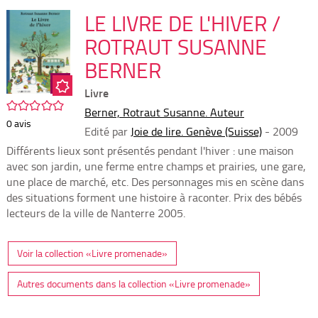
per
En
(Nou
LE LIVRE DE L'HIVER /
par
fenê
mai
ROTRAUT SUSANNE
BERNER
Livre
/5
Berner, Rotraut Susanne. Auteur
0
avis
Edité par
Joie de lire. Genève (Suisse)
- 2009
Différents lieux sont présentés pendant l'hiver : une maison
avec son jardin, une ferme entre champs et prairies, une gare,
une place de marché, etc. Des personnages mis en scène dans
des situations forment une histoire à raconter. Prix des bébés
lecteurs de la ville de Nanterre 2005.
Voir la collection «Livre promenade»
Autres documents dans la collection «Livre promenade»