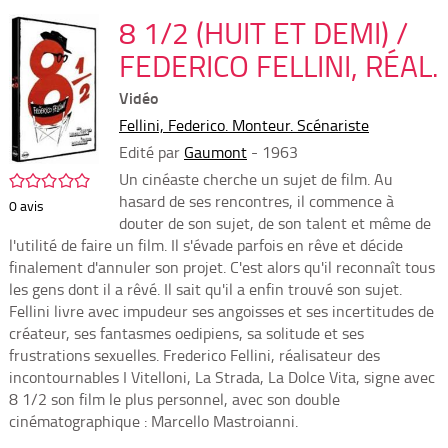
per
En
(Nou
8 1/2 (HUIT ET DEMI) /
par
fenê
mai
FEDERICO FELLINI, RÉAL.
Vidéo
Fellini, Federico. Monteur. Scénariste
Edité par
Gaumont
- 1963
/5
Un cinéaste cherche un sujet de film. Au
hasard de ses rencontres, il commence à
0
avis
douter de son sujet, de son talent et même de
l'utilité de faire un film. Il s'évade parfois en rêve et décide
finalement d'annuler son projet. C'est alors qu'il reconnaît tous
les gens dont il a rêvé. Il sait qu'il a enfin trouvé son sujet.
Fellini livre avec impudeur ses angoisses et ses incertitudes de
créateur, ses fantasmes oedipiens, sa solitude et ses
frustrations sexuelles. Frederico Fellini, réalisateur des
incontournables I Vitelloni, La Strada, La Dolce Vita, signe avec
8 1/2 son film le plus personnel, avec son double
cinématographique : Marcello Mastroianni.