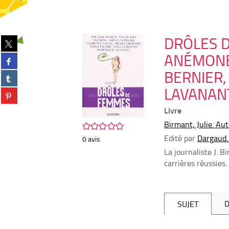
DRÔLES D
Partager
sur
ANÉMONE
Partager
twitter
sur
(Nouvelle
BERNIER,
Partager
facebook
fenêtre)
sur
(Nouvelle
LAVANANT.
Partager
tumblr
fenêtre)
sur
(Nouvelle
Livre
pinterest
fenêtre)
(Nouvelle
Birmant, Julie. Au
/5
fenêtre)
Edité par
Dargaud.
0
avis
La journaliste J. 
carrières réussies.
D
SUJET