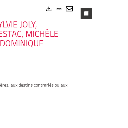
Lien
permanent
Envoyer
Exports
VIE JOLY,
(Nouvelle
par
STAC, MICHÈLE
fenêtre)
mail
, DOMINIQUE
ères, aux destins contrariés ou aux