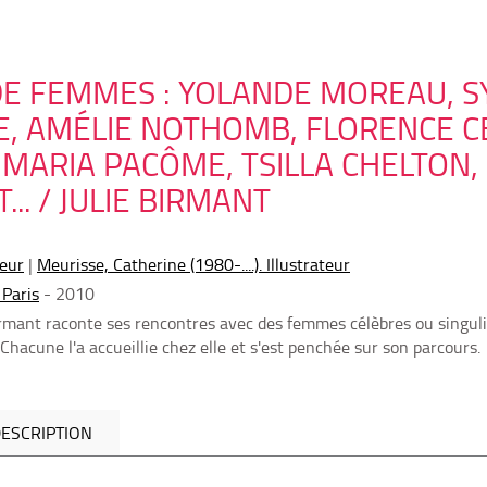
E FEMMES : YOLANDE MOREAU, SYL
, AMÉLIE NOTHOMB, FLORENCE CE
 MARIA PACÔME, TSILLA CHELTON
.. / JULIE BIRMANT
teur
|
Meurisse, Catherine (1980-....). Illustrateur
 Paris
- 2010
Birmant raconte ses rencontres avec des femmes célèbres ou singuli
 Chacune l'a accueillie chez elle et s'est penchée sur son parcours.
ESCRIPTION