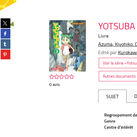
Partager
YOTSUBA 
sur
Partager
twitter
Livre
sur
(Nouvelle
Partager
facebook
Azuma, Kiyohiko. Di
fenêtre)
sur
(Nouvelle
Edité par
Kurokawa
Partager
tumblr
fenêtre)
sur
(Nouvelle
Voir la série «Yots
pinterest
fenêtre)
(Nouvelle
/5
Autres documents d
fenêtre)
0
avis
D
SUJET
Regroupement de
Genre
Centre d'intérêt