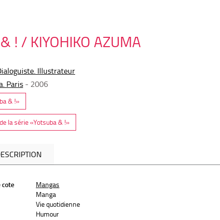
& ! / KIYOHIKO AZUMA
aloguiste. Illustrateur
. Paris
- 2006
uba & !»
e la série «Yotsuba & !»
ESCRIPTION
 cote
Mangas
Manga
Vie quotidienne
Humour