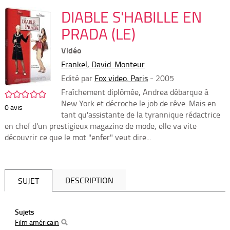
per
En
(Nou
DIABLE S'HABILLE EN
par
fenê
mai
PRADA (LE)
Vidéo
Frankel, David. Monteur
Edité par
Fox video. Paris
- 2005
Fraîchement diplômée, Andrea débarque à
/5
New York et décroche le job de rêve. Mais en
0
avis
tant qu'assistante de la tyrannique rédactrice
en chef d'un prestigieux magazine de mode, elle va vite
découvrir ce que le mot "enfer" veut dire...
DESCRIPTION
SUJET
Sujets
Film américain