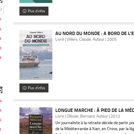
Plus d'infos
7
4
AU NORD DU MONDE : A BORD DE L'E
3
Livre | Villers, Claude. Auteur | 2005
3
3
Plus d'infos
4
LONGUE MARCHE : À PIED DE LA MÉD
9
Livre | Ollivier, Bernard. Auteur | 2012
5
Un journaliste à la retraite décide de partir p
de la Méditerranée à Xian, en Chine, par la lég
1