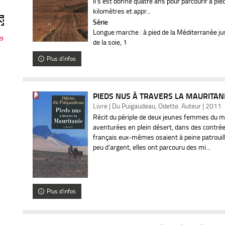
Il s'est donné quatre ans pour parcourir à pie
kilomètres et appr...
Série
Longue marche : à pied de la Méditerranée ju
9
de la soie
, 1
Plus d'infos
PIEDS NUS À TRAVERS LA MAURITANIE
Livre | Du Puigaudeau, Odette. Auteur | 2011
Récit du périple de deux jeunes femmes du m
aventurées en plein désert, dans des contrées
français eux-mêmes osaient à peine patrouil
peu d'argent, elles ont parcouru des mi...
Plus d'infos