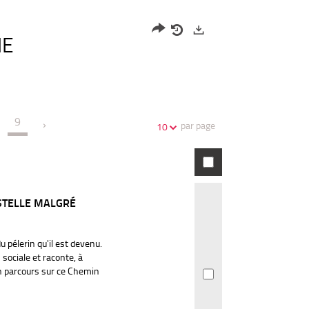
HE
Partager
Historique
Exports
l'URL
de
de
vos
la
recherches
9
recherche
par page
10
STELLE MALGRÉ
 pélerin qu'il est devenu.
n sociale et raconte, à
n parcours sur ce Chemin