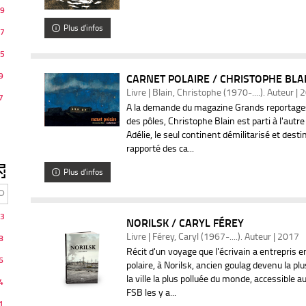
9
Plus d'infos
7
5
9
CARNET POLAIRE / CHRISTOPHE BLA
Livre | Blain, Christophe (1970-....). Auteur |
7
A la demande du magazine Grands reportages e
des pôles, Christophe Blain est parti à l'autr
Adélie, le seul continent démilitarisé et destin
rapporté des ca...
Plus d'infos
3
NORILSK / CARYL FÉREY
Livre | Férey, Caryl (1967-....). Auteur | 2017
8
Récit d'un voyage que l'écrivain a entrepris en
6
polaire, à Norilsk, ancien goulag devenu la pl
la ville la plus polluée du monde, accessible 
4
FSB les y a...
1