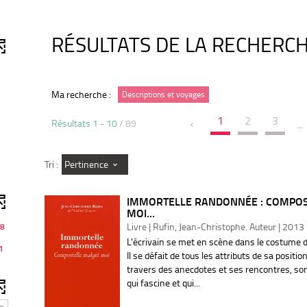
RÉSULTATS DE LA RECHERC
Ma recherche :
Descriptions et voyages
1
2
3
Résultats
1
-
10
/ 89
...
Pertinence
Tri :
IMMORTELLE RANDONNÉE : COMPO
MOI...
Livre | Rufin, Jean-Christophe. Auteur | 2013
8
L'écrivain se met en scène dans le costume du
1
Il se défait de tous les attributs de sa positio
travers des anecdotes et ses rencontres, so
qui fascine et qui...