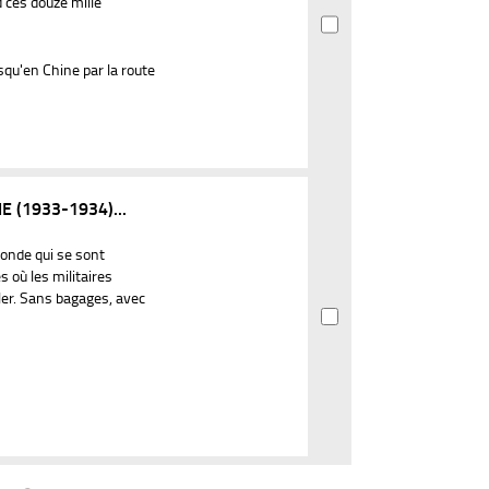
d ces douze mille
squ'en Chine par la route
 (1933-1934)...
onde qui se sont
 où les militaires
ler. Sans bagages, avec