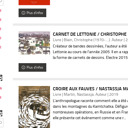
3
Plus d'infos
3
2
CARNET DE LETTONIE / CHRISTOPHE
2
Livre | Blain, Christophe (1970-....). Auteur |
Créateur de bandes dessinées, l'auteur a été 
2
Lettonie au cours de l'année 2005. Il en a ra
la forme de carnets de dessins. Electre 2015
Plus d'infos
CROIRE AUX FAUVES / NASTASSJA M
6
Livre | Martin, Nastassja. Auteur | 2019
3
L'anthropologue raconte comment elle a été 
dans les montagnes du Kamtchatka. Défigurée
nombreuses opérations, en Russie et en Fran
elle présente cet événement comme une r...