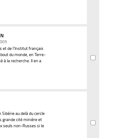
IN
 2005
t de l'Institut français
e bout du monde, en Terre-
é à la recherche. Il en a
 Sibérie au delà du cercle
us grande cité minière et
aux seuls non-Russes si le