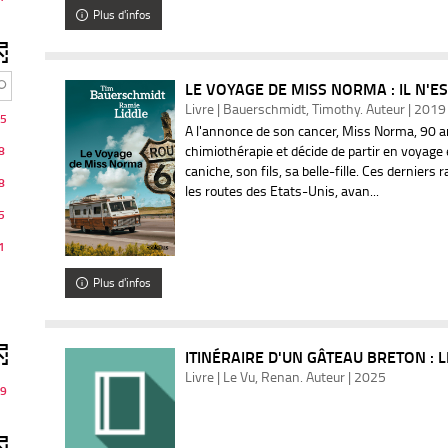
Plus d'infos
LE VOYAGE DE MISS NORMA : IL N'ES
Livre | Bauerschmidt, Timothy. Auteur | 2019
5
A l'annonce de son cancer, Miss Norma, 90 an
chimiothérapie et décide de partir en voyag
8
caniche, son fils, sa belle-fille. Ces derniers
8
les routes des Etats-Unis, avan...
5
1
Plus d'infos
ITINÉRAIRE D'UN GÂTEAU BRETON : L
Livre | Le Vu, Renan. Auteur | 2025
9