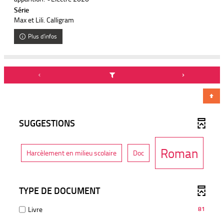
Série
Max et Lili. Calligram
Plus d'infos
SUGGESTIONS
-
Roman
-
-
Harcèlement en milieu scolaire
Doc
1
2
r
r
7
é
é
s
s
u
u
TYPE DE DOCUMENT
8
l
l
t
t
a
a
-
Livre
81
r
t
t
81
s
s