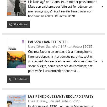
fils Noé, âgé de 17 ans, et un métier passionnant.
Mais son existence parfaite est fondée sur un
mensonge qui, s'il était révélé, ferait voler son
bonheur en éclats. ©Electre 2020
Plus d'infos
PALAZZO / DANIELLE STEEL
Livre | Steel, Danielle (1947-....). Auteur | 2025
Cosima Saverio se consacre à la maroquinerie
familiale depuis la mort de ses parents, tout en
s'occupant des siens et de leur palais vénitien. Sa
soeur Allegra, seule rescapée de l'accident, est
paralysée. Luca entretient quant à ...
Plus d'infos
LA SIRÈNE D'OUESSANT / EDOUARD BRASEY
Livre | Brasey, Edouard. Auteur | 2016
Ile d'Ouessant, 1930. Le mari de Marie-Jeanne