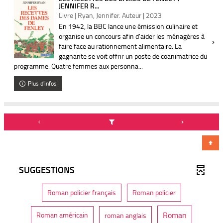
JENNIFER R...
Livre | Ryan, Jennifer. Auteur | 2023
En 1942, la BBC lance une émission culinaire et
organise un concours afin d'aider les ménagères à
faire face au rationnement alimentaire. La
gagnante se voit offrir un poste de coanimatrice du
programme. Quatre femmes aux personna...
Plus d'infos
SUGGESTIONS
-
-
Roman policier français
Roman policier
7
9
r
r
é
é
-
Roman
-
-
Roman américain
roman anglais
s
s
9
1
1