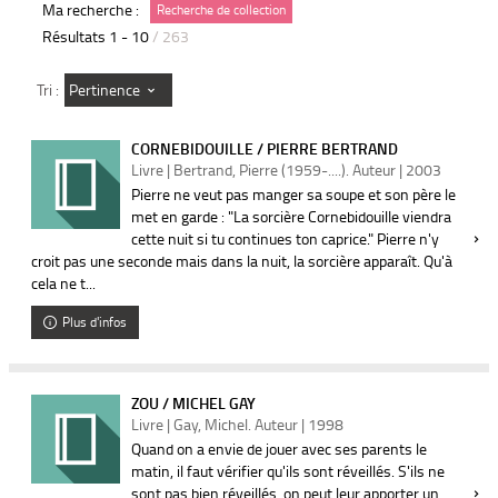
Ma recherche :
Recherche de collection
Résultats
1
-
10
/ 263
Pertinence
Tri :
CORNEBIDOUILLE / PIERRE BERTRAND
Livre | Bertrand, Pierre (1959-....). Auteur | 2003
Pierre ne veut pas manger sa soupe et son père le
met en garde : "La sorcière Cornebidouille viendra
cette nuit si tu continues ton caprice." Pierre n'y
croit pas une seconde mais dans la nuit, la sorcière apparaît. Qu'à
cela ne t...
Plus d'infos
ZOU / MICHEL GAY
Livre | Gay, Michel. Auteur | 1998
Quand on a envie de jouer avec ses parents le
matin, il faut vérifier qu'ils sont réveillés. S'ils ne
sont pas bien réveillés, on peut leur apporter un