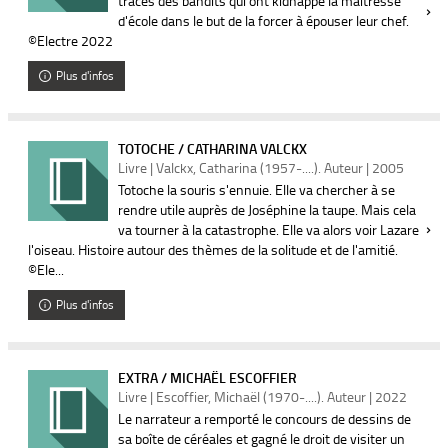
traces des bandits qui ont kidnappé la maîtresse
d'école dans le but de la forcer à épouser leur chef.
©Electre 2022
Plus d'infos
TOTOCHE / CATHARINA VALCKX
Livre | Valckx, Catharina (1957-....). Auteur | 2005
Totoche la souris s'ennuie. Elle va chercher à se
rendre utile auprès de Joséphine la taupe. Mais cela
va tourner à la catastrophe. Elle va alors voir Lazare
l'oiseau. Histoire autour des thèmes de la solitude et de l'amitié.
©Ele...
Plus d'infos
EXTRA / MICHAËL ESCOFFIER
Livre | Escoffier, Michaël (1970-....). Auteur | 2022
Le narrateur a remporté le concours de dessins de
sa boîte de céréales et gagné le droit de visiter un