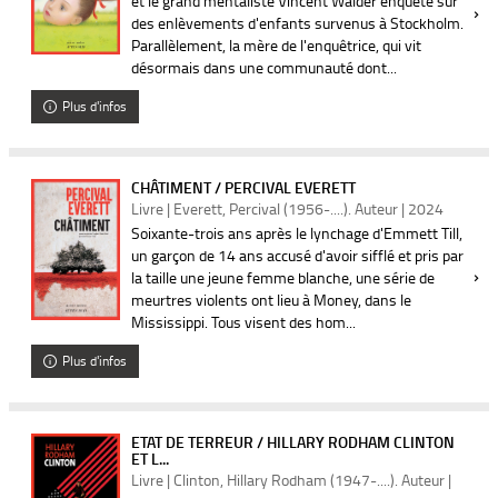
et le grand mentaliste Vincent Walder enquête sur
des enlèvements d'enfants survenus à Stockholm.
Parallèlement, la mère de l'enquêtrice, qui vit
désormais dans une communauté dont...
Plus d'infos
CHÂTIMENT / PERCIVAL EVERETT
Livre | Everett, Percival (1956-....). Auteur | 2024
Soixante-trois ans après le lynchage d'Emmett Till,
un garçon de 14 ans accusé d'avoir sifflé et pris par
la taille une jeune femme blanche, une série de
meurtres violents ont lieu à Money, dans le
Mississippi. Tous visent des hom...
Plus d'infos
ETAT DE TERREUR / HILLARY RODHAM CLINTON
ET L...
Livre | Clinton, Hillary Rodham (1947-....). Auteur |