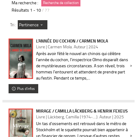
Ma recherche :
Recherche de collection
Résultats
1
-
10
/ 77
Pertinence
Tri :
L'ANNÉE DU COCHON / CARMEN MOLA
Livre | Carmen Mola. Auteur | 2024
Après avoir fêté le nouvel an chinois qui célèbre
l'année du cochon, l'inspectrice Olmo disparaît dans
de mystérieuses circonstances. A son réveil, trois
hommes l'entourent et attendent de prendre part
au festin. Pendant ce temps,...
Plus d'infos
MIRAGE / CAMILLA LÄCKBERG & HENRIK FEXEUS
Livre | Läckberg, Camilla (1974-....). Auteur | 2025
Un tas d'ossements est retrouvé dans le métro de
Stockholm et le squelette pourrait bien appartenir à
un financier de renom. Lorsque d'autres restes