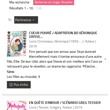
Ma recherche :
Recherche sur Jungle. Bruxelles
Résultats
1
-
10
/ 138
Pertinence
Tri :
COEUR POIVRÉ / ADAPTATION BD VÉRONIQUE
GRISSE...
Livre | Grisseaux, Véronique (1959-....). Auteur |
2019
Finn pensait que son amour pour Skye durerait
éternellement mais il tombe amoureux d'une autre
fille, Ellie. De leur côté, alors que Stevie et son meilleur ami Coco se
retrouvent pour le réveillon, un drame les rapproche. ©Electre...
Série
Les filles au chocolat
, 9
Plus d'infos
EN QUÊTE D'AMOUR / SCÉNARIO GREG TESSIER
Livre | Tessier, Grégory. Auteur | 2019