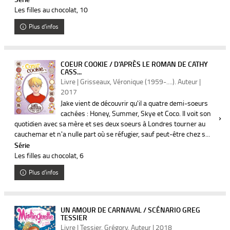
Les filles au chocolat
, 10
Plus d'infos
COEUR COOKIE / D'APRÈS LE ROMAN DE CATHY
CASS...
Livre | Grisseaux, Véronique (1959-....). Auteur |
2017
Jake vient de découvrir qu'il a quatre demi-soeurs
cachées : Honey, Summer, Skye et Coco. Il voit son
quotidien avec sa mère et ses deux soeurs à Londres tourner au
cauchemar et n'a nulle part où se réfugier, sauf peut-être chez s...
Série
Les filles au chocolat
, 6
Plus d'infos
UN AMOUR DE CARNAVAL / SCÉNARIO GREG
TESSIER
Livre | Tessier, Grégory. Auteur | 2018