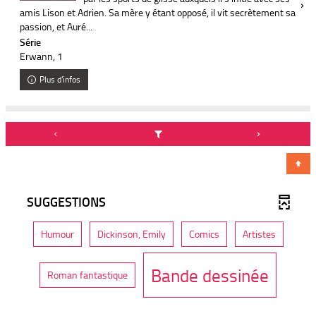
amis Lison et Adrien. Sa mère y étant opposé, il vit secrètement sa
passion, et Auré...
Série
Erwann
, 1
Plus d'infos
SUGGESTIONS
-
-
-
-
Humour
Dickinson, Emily
Comics
Artistes
1
1
1
1
r
r
r
r
é
é
é
é
-
Bande dessinée
s
s
s
s
-
Roman fantastique
u
u
u
u
3
l
l
l
l
r
1
t
t
t
t
é
a
a
a
a
s