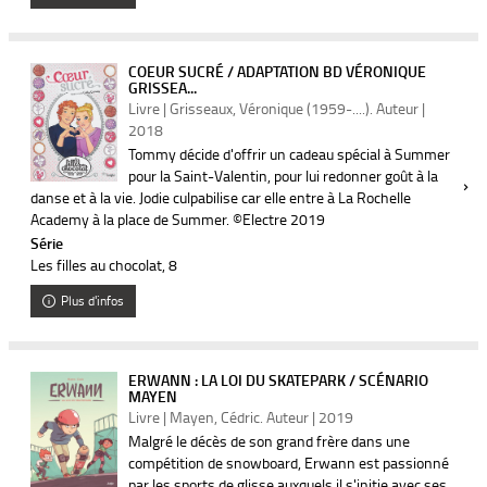
COEUR SUCRÉ / ADAPTATION BD VÉRONIQUE
GRISSEA...
Livre | Grisseaux, Véronique (1959-....). Auteur |
2018
Tommy décide d'offrir un cadeau spécial à Summer
pour la Saint-Valentin, pour lui redonner goût à la
danse et à la vie. Jodie culpabilise car elle entre à La Rochelle
Academy à la place de Summer. ©Electre 2019
Série
Les filles au chocolat
, 8
Plus d'infos
ERWANN : LA LOI DU SKATEPARK / SCÉNARIO
MAYEN
Livre | Mayen, Cédric. Auteur | 2019
Malgré le décès de son grand frère dans une
compétition de snowboard, Erwann est passionné
par les sports de glisse auxquels il s'initie avec ses